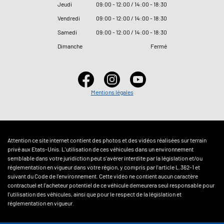
Jeudi
09
:
00 - 12
:
00 / 14
:
00 - 18
:
30
Vendredi
09
:
00 - 12
:
00 / 14
:
00 - 18
:
30
Samedi
09
:
00 - 12
:
00 / 14
:
00 - 18
:
30
Dimanche
Fermé
Mentions légales
Attention ce site internet contient des photos et des vidéos réalisées sur terrain
privé aux Etats-Unis. L'utilisation de ces véhicules dans un environnement
semblable dans votre juridiction peut s'avérer interdite par la législation et/ou
réglementation en vigueur dans votre région, y compris par l'article L.362-1 et
suivant du Code de l'environnement. Cette vidéo ne contient aucun caractère
contractuel et l'acheteur potentiel de ce véhicule demeurera seul responsable pour
l'utilisation des véhicules, ainsi que pour le respect de la législation et
réglementation en vigueur.