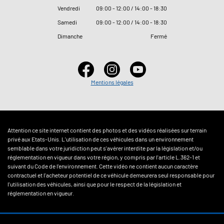
Vendredi
09
:
00 - 12
:
00 / 14
:
00 - 18
:
30
Samedi
09
:
00 - 12
:
00 / 14
:
00 - 18
:
30
Dimanche
Fermé
Mentions légales
Attention ce site internet contient des photos et des vidéos réalisées sur terrain
privé aux Etats-Unis. L'utilisation de ces véhicules dans un environnement
semblable dans votre juridiction peut s'avérer interdite par la législation et/ou
réglementation en vigueur dans votre région, y compris par l'article L.362-1 et
suivant du Code de l'environnement. Cette vidéo ne contient aucun caractère
contractuel et l'acheteur potentiel de ce véhicule demeurera seul responsable pour
l'utilisation des véhicules, ainsi que pour le respect de la législation et
réglementation en vigueur.